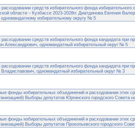
ходовании средств избирательного фонда избирательного об
кой области – Кузбассе 2023-2028гг. Диатдинова Евгения Вале
по одномандатному избирательному округу № 5
ходовании средств избирательного фонда кандидата при про
он Александрович, одномандатный избирательный округ № 5
ходовании средств избирательного фонда кандидата при про
м Владиславович, одномандатный избирательный округ № 3
ые фонды избирательных объединений и расходовании этих ср
анизацией) Выборы депутатов Юргинского городского Cовета н
ые фонды избирательных объединений и расходовании этих ср
анизацией) Выборы депутатов Прокопьевского городского Совет