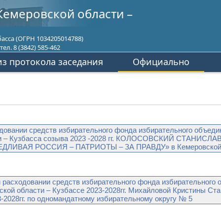
Кемеровской области –
асса (ОГРН 1034205014788)
ел. 8 (3842) 585-462
з протокола заседания
Официально
довании средств избирательного фонда избирательного объеди
ти – Кузбасса созыва 2023 -2028 гг. КОЛОСОВСКИЙ СТАНИСЛА
ВЕДЛИВАЯ РОССИЯ – ПАТРИОТЫ – ЗА ПРАВДУ» в Кемеровской о
ходовании средств избирательного фонда избирательного об
ской области – Кузбассе 2023-2028гг. Михайловой Кристины Ст
-2028гг. по одномандатному избирательному округу № 5