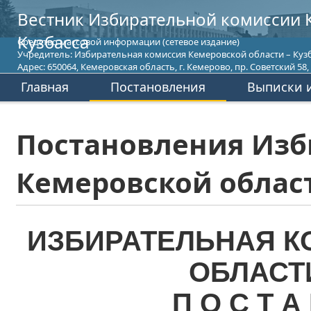
Вестник Избирательной комиссии 
Кузбасса
Средство массовой информации (сетевое издание)
Учредитель: Избирательная комиссия Кемеровской области – Кузб
Адрес: 650064, Кемеровская область, г. Кемерово, пр. Советский 58, т
Главная
Постановления
Выписки и
Постановления Изб
Кемеровской област
ИЗБИРАТЕЛЬНАЯ К
ОБЛАСТ
П О С Т А