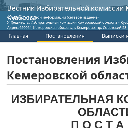
Вестник Избирательной комиссии 
Кузбасса
Средство массовой информации (сетевое издание)
Учредитель: Избирательная комиссия Кемеровской области – Кузб
Адрес: 650064, Кемеровская область, г. Кемерово, пр. Советский 58, т
Главная
Постановления
Выписки и
Постановления Изб
Кемеровской област
ИЗБИРАТЕЛЬНАЯ К
ОБЛАСТ
П О С Т А