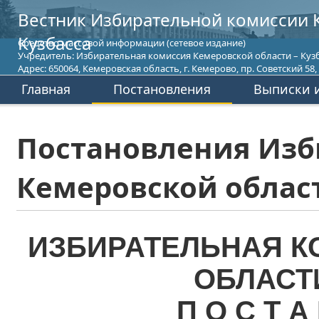
Вестник Избирательной комиссии 
Кузбасса
Средство массовой информации (сетевое издание)
Учредитель: Избирательная комиссия Кемеровской области – Кузб
Адрес: 650064, Кемеровская область, г. Кемерово, пр. Советский 58, т
Главная
Постановления
Выписки и
Постановления Изб
Кемеровской област
ИЗБИРАТЕЛЬНАЯ К
ОБЛАСТ
П О С Т А