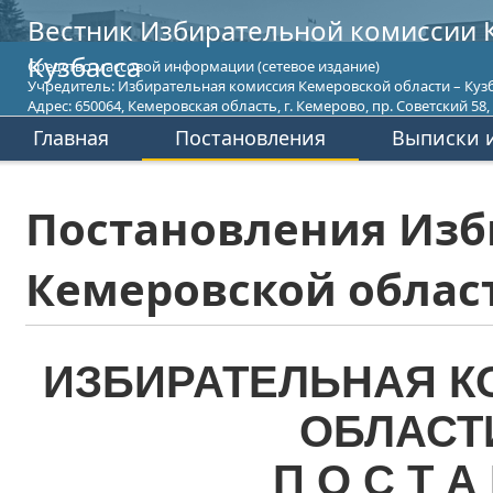
Вестник Избирательной комиссии 
Кузбасса
Средство массовой информации (сетевое издание)
Учредитель: Избирательная комиссия Кемеровской области – Кузб
Адрес: 650064, Кемеровская область, г. Кемерово, пр. Советский 58, т
Главная
Постановления
Выписки и
Постановления Изб
Кемеровской област
ИЗБИРАТЕЛЬНАЯ К
ОБЛАСТ
П О С Т А