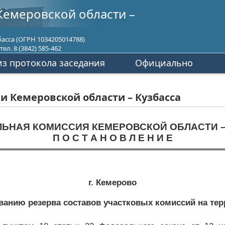
Кемеровской области –
асса (ОГРН 1034205014788)
ел. 8 (3842) 585-462
з протокола заседания
Официально
 Кемеровской области – Кузбасса
ЛЬНАЯ КОМИССИЯ КЕМЕРОВСКОЙ ОБЛАСТИ –
П О С Т А Н О В Л Е Н И Е
г. Кемерово
анию резерва составов участковых комиссий на те