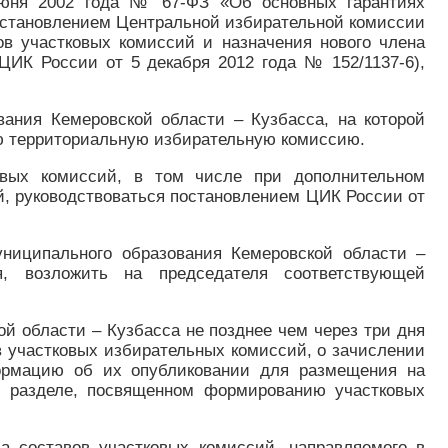
 июня 2002 года № 67-ФЗ «Об основных гарантиях
постановлением Центральной избирательной комиссии
в участковых комиссий и назначения нового члена
ЦИК России от 5 декабря 2012 года № 152/1137-6),
вания Кемеровской области – Кузбасса, на которой
ю территориальную избирательную комиссию.
овых комиссий, в том числе при дополнительном
й, руководствоваться постановлением ЦИК России от
униципального образования Кемеровской области –
я, возложить на председателя соответствующей
 области – Кузбасса не позднее чем через три дня
в участковых избирательных комиссий, о зачислении
формацию об их опубликовании для размещения на
м разделе, посвященном формированию участковых
а составов участковых комиссий, направляемого в