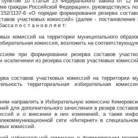
, пунктом 10 статьи 23 Федерального закона от 12
уме граждан Российской Федерации», руководствуясь 
152/1137-6 «О порядке формирования резерва составо
ставов участковых комиссий» (далее - постановление 
са п о с т а н о в л я е т:
овых комиссий на территории муниципального образо
избирательная комиссия, возложить на соответствующу
ссиям при формировании резерва составов участк
 и исключении из резерва составов участковых комисси
ерва составов участковых комиссий на территории м
ельность территориальная избирательная комисси
иям направлять в Избирательную комиссию Кемеровской
ний для дополнительного зачисления в резерв составо
миссий и о внесении в них изменений, а также ин
лекоммуникационной сети «Интернет» в специально
овых комиссий.
ьной избирательной комиссии о формировании резерв