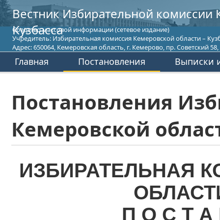
Вестник Избирательной комиссии 
Кузбасса
Средство массовой информации (сетевое издание)
Учредитель: Избирательная комиссия Кемеровской области – Кузб
Адрес: 650064, Кемеровская область, г. Кемерово, пр. Советский 58, т
Главная
Постановления
Выписки и
Постановления Изб
Кемеровской област
ИЗБИРАТЕЛЬНАЯ К
ОБЛАСТ
П О С Т А