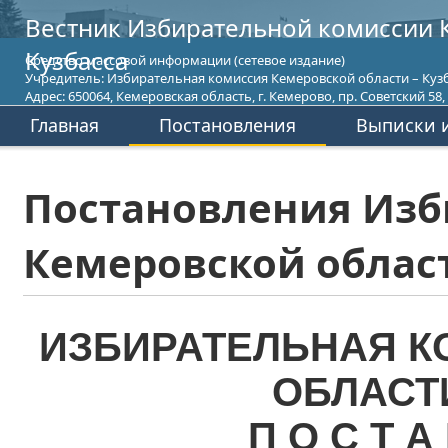
Вестник Избирательной комиссии 
Кузбасса
Средство массовой информации (сетевое издание)
Учредитель: Избирательная комиссия Кемеровской области – Кузб
Адрес: 650064, Кемеровская область, г. Кемерово, пр. Советский 58, т
Главная
Постановления
Выписки и
Постановления Изб
Кемеровской област
ИЗБИРАТЕЛЬНАЯ К
ОБЛАСТ
П О С Т А