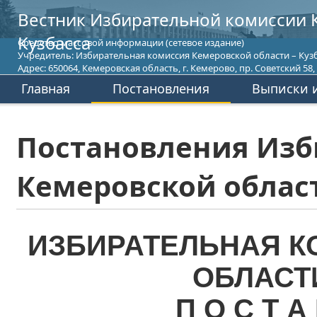
Вестник Избирательной комиссии 
Кузбасса
Средство массовой информации (сетевое издание)
Учредитель: Избирательная комиссия Кемеровской области – Кузб
Адрес: 650064, Кемеровская область, г. Кемерово, пр. Советский 58, т
Главная
Постановления
Выписки и
Постановления Изб
Кемеровской област
ИЗБИРАТЕЛЬНАЯ К
ОБЛАСТ
П О С Т А