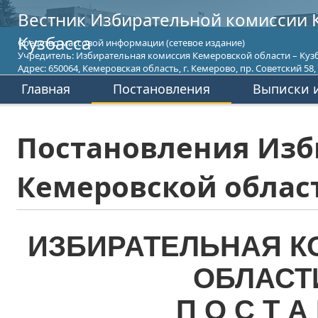
Вестник Избирательной комиссии 
Кузбасса
Средство массовой информации (сетевое издание)
Учредитель: Избирательная комиссия Кемеровской области – Кузб
Адрес: 650064, Кемеровская область, г. Кемерово, пр. Советский 58, т
Главная
Постановления
Выписки и
Постановления Изб
Кемеровской област
ИЗБИРАТЕЛЬНАЯ К
ОБЛАСТ
П О С Т А