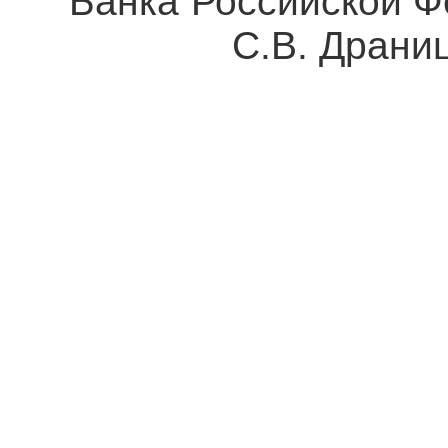
Банка Росси
С.В. Драни