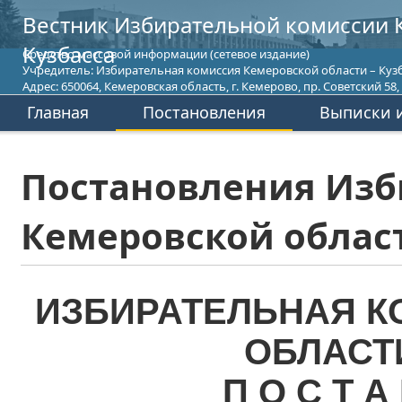
Вестник Избирательной комиссии 
Кузбасса
Средство массовой информации (сетевое издание)
Учредитель: Избирательная комиссия Кемеровской области – Кузб
Адрес: 650064, Кемеровская область, г. Кемерово, пр. Советский 58, т
Главная
Постановления
Выписки и
Постановления Изб
Кемеровской област
ИЗБИРАТЕЛЬНАЯ К
ОБЛАСТ
П О С Т А