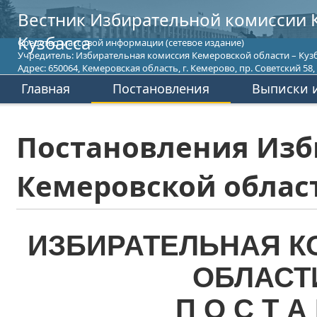
Вестник Избирательной комиссии 
Кузбасса
Средство массовой информации (сетевое издание)
Учредитель: Избирательная комиссия Кемеровской области – Кузб
Адрес: 650064, Кемеровская область, г. Кемерово, пр. Советский 58, т
Главная
Постановления
Выписки и
Постановления Изб
Кемеровской област
ИЗБИРАТЕЛЬНАЯ К
ОБЛАСТ
П О С Т А