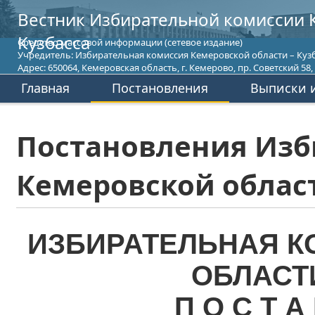
Вестник Избирательной комиссии 
Кузбасса
Средство массовой информации (сетевое издание)
Учредитель: Избирательная комиссия Кемеровской области – Кузб
Адрес: 650064, Кемеровская область, г. Кемерово, пр. Советский 58, т
Главная
Постановления
Выписки и
Постановления Изб
Кемеровской област
ИЗБИРАТЕЛЬНАЯ К
ОБЛАСТ
П О С Т А