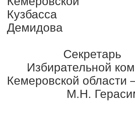
Кемеровск
Кузба
Демидова
Секретарь
Избирательной ком
Кемеровской о
М.Н. Герасим