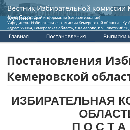
Вестник Избирательной комиссии 
Кузбасса
Средство массовой информации (сетевое издание)
Учредитель: Избирательная комиссия Кемеровской области – Кузб
Адрес: 650064, Кемеровская область, г. Кемерово, пр. Советский 58, т
Главная
Постановления
Выписки и
Постановления Изб
Кемеровской област
ИЗБИРАТЕЛЬНАЯ К
ОБЛАСТ
П О С Т А