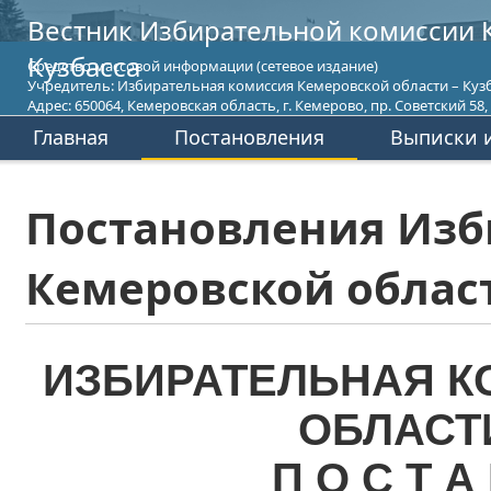
Вестник Избирательной комиссии 
Кузбасса
Средство массовой информации (сетевое издание)
Учредитель: Избирательная комиссия Кемеровской области – Кузб
Адрес: 650064, Кемеровская область, г. Кемерово, пр. Советский 58, т
Главная
Постановления
Выписки и
Постановления Изб
Кемеровской област
ИЗБИРАТЕЛЬНАЯ К
ОБЛАСТ
П О С Т А