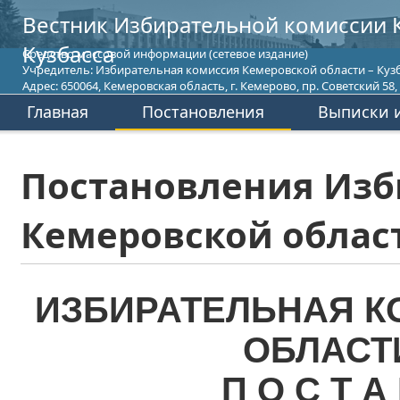
Вестник Избирательной комиссии 
Кузбасса
Средство массовой информации (сетевое издание)
Учредитель: Избирательная комиссия Кемеровской области – Кузб
Адрес: 650064, Кемеровская область, г. Кемерово, пр. Советский 58, т
Главная
Постановления
Выписки и
Постановления Изб
Кемеровской област
ИЗБИРАТЕЛЬНАЯ К
ОБЛАСТ
П О С Т А