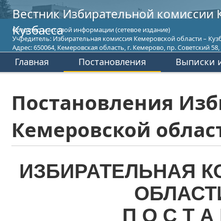
Вестник Избирательной комиссии 
Кузбасса
Средство массовой информации (сетевое издание)
Учредитель: Избирательная комиссия Кемеровской области – Кузб
Адрес: 650064, Кемеровская область, г. Кемерово, пр. Советский 58, т
Главная
Постановления
Выписки и
Постановления Изб
Кемеровской област
ИЗБИРАТЕЛЬНАЯ К
ОБЛАСТ
П О С Т А