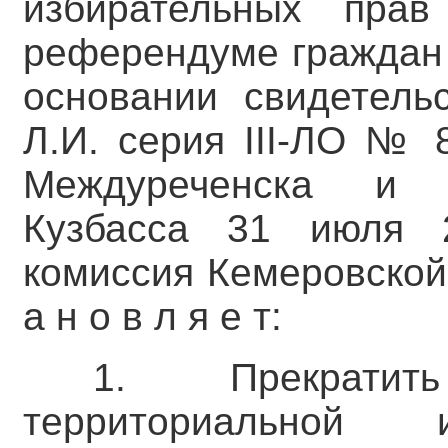
избирательных пра
референдуме граждан 
основании свидетель
Л.И. серия III-ЛО № 
Междуреченска и 
Кузбасса 31 июля 2
комиссия Кемеровской
а н о в л я е т:
1. Прекратит
территориальной 