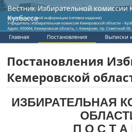
Вестник Избирательной комиссии 
Кузбасса
Средство массовой информации (сетевое издание)
Учредитель: Избирательная комиссия Кемеровской области – Кузб
Адрес: 650064, Кемеровская область, г. Кемерово, пр. Советский 58, т
Главная
Постановления
Выписки и
Постановления Изб
Кемеровской област
ИЗБИРАТЕЛЬНАЯ К
ОБЛАСТ
П О С Т А