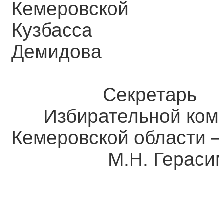
Кемеровск
Кузба
Демидова
Секретарь
Избирательной ком
Кемеровской о
М.Н. Герасим