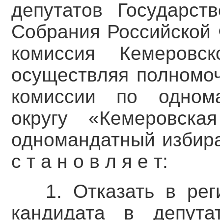
депутатов Государст
Собрания Российской 
комиссия Кемеровс
осуществляя полномоч
комиссии по однома
округу «Кемеровска
одномандатный избир
с т а н о в л я е т:
1. Отказать в ре
кандидата в депута