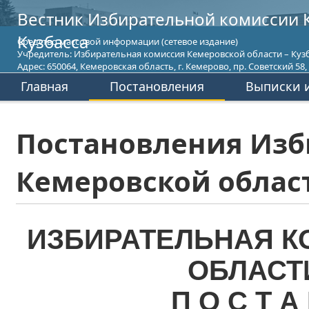
Вестник Избирательной комиссии 
Кузбасса
Средство массовой информации (сетевое издание)
Учредитель: Избирательная комиссия Кемеровской области – Кузб
Адрес: 650064, Кемеровская область, г. Кемерово, пр. Советский 58, т
Главная
Постановления
Выписки и
Постановления Изб
Кемеровской област
ИЗБИРАТЕЛЬНАЯ К
ОБЛАСТ
П О С Т А