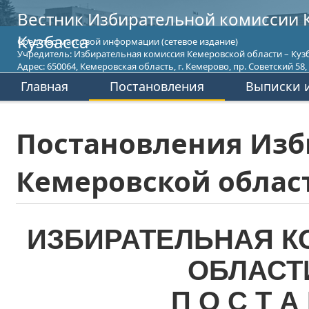
Вестник Избирательной комиссии 
Кузбасса
Средство массовой информации (сетевое издание)
Учредитель: Избирательная комиссия Кемеровской области – Кузб
Адрес: 650064, Кемеровская область, г. Кемерово, пр. Советский 58, т
Главная
Постановления
Выписки и
Постановления Изб
Кемеровской област
ИЗБИРАТЕЛЬНАЯ К
ОБЛАСТ
П О С Т А