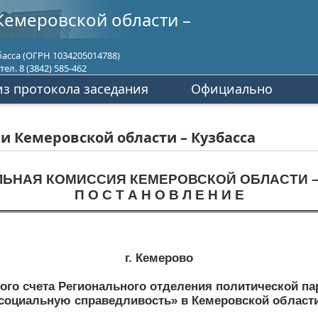
Кемеровской области –
асса (ОГРН 1034205014788)
ел. 8 (3842) 585-462
з протокола заседания
Официально
 Кемеровской области – Кузбасса
ЛЬНАЯ КОМИССИЯ КЕМЕРОВСКОЙ ОБЛАСТИ –
П О С Т А Н О В Л Е Н И Е
г. Кемерово
го счета Регионального отделения политической па
социальную справедливость» в Кемеровской област