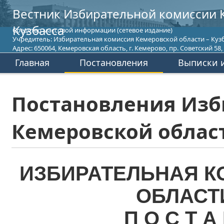
Вестник Избирательной комиссии 
Кузбасса
Средство массовой информации (сетевое издание)
Учредитель: Избирательная комиссия Кемеровской области – Кузб
Адрес: 650064, Кемеровская область, г. Кемерово, пр. Советский 58, т
Главная
Постановления
Выписки и
Постановления Изб
Кемеровской област
ИЗБИРАТЕЛЬНАЯ К
ОБЛАСТ
П О С Т А