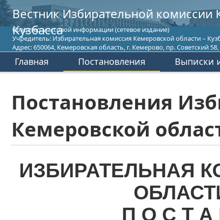
Вестник Избирательной комиссии 
Кузбасса
Средство массовой информации (сетевое издание)
Учредитель: Избирательная комиссия Кемеровской области – Кузб
Адрес: 650064, Кемеровская область, г. Кемерово, пр. Советский 58, т
Главная
Постановления
Выписки и
Постановления Изб
Кемеровской област
ИЗБИРАТЕЛЬНАЯ К
ОБЛАСТ
П О С Т А