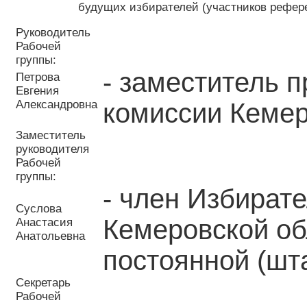
будущих избирателей (участников рефере
Руководитель
Рабочей
группы:
- заместитель 
Петрова
Евгения
Александровна
комиссии Кемер
Заместитель
руководителя
Рабочей
группы:
- член Избират
Суслова
Кемеровской об
Анастасия
Анатольевна
постоянной (шт
Секретарь
Рабочей