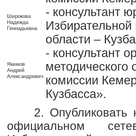
- консультант ю
Широкова
Избирательной 
Надежда
Геннадьевна
области – Кузб
- консультант о
методического 
Якимов
Андрей
Александрович
комиссии Кемер
Кузбасса».
2. Опубликовать 
официальном сете