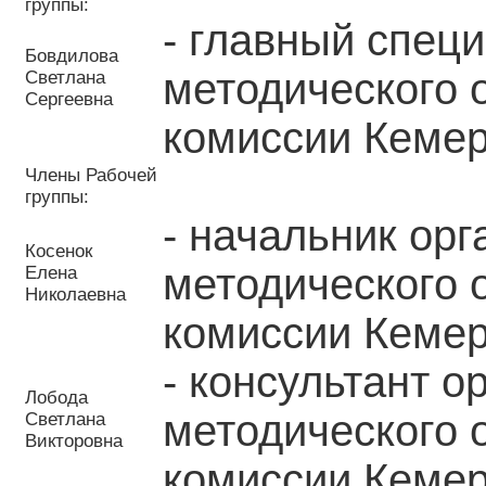
группы:
- главный спец
Бовдилова
методического 
Светлана
Сергеевна
комиссии Кемер
Члены Рабочей
группы:
- начальник орг
Косенок
методического 
Елена
Николаевна
комиссии Кемер
- консультант о
Лобода
методического 
Светлана
Викторовна
комиссии Кемер