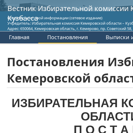
Вестник Избирательной комиссии 
Кузбасса
Средство массовой информации (сетевое издание)
Учредитель: Избирательная комиссия Кемеровской области – Кузб
Адрес: 650064, Кемеровская область, г. Кемерово, пр. Советский 58, т
Главная
Постановления
Выписки и
Постановления Изб
Кемеровской област
ИЗБИРАТЕЛЬНАЯ К
ОБЛАСТ
П О С Т А