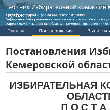
Вестник Избирательной комиссии 
Кузбасса
Средство массовой информации (сетевое издание)
Учредитель: Избирательная комиссия Кемеровской области – Кузб
Адрес: 650064, Кемеровская область, г. Кемерово, пр. Советский 58, т
Главная
Постановления
Выписки и
Постановления Изб
Кемеровской област
ИЗБИРАТЕЛЬНАЯ К
ОБЛАСТ
П О С Т А