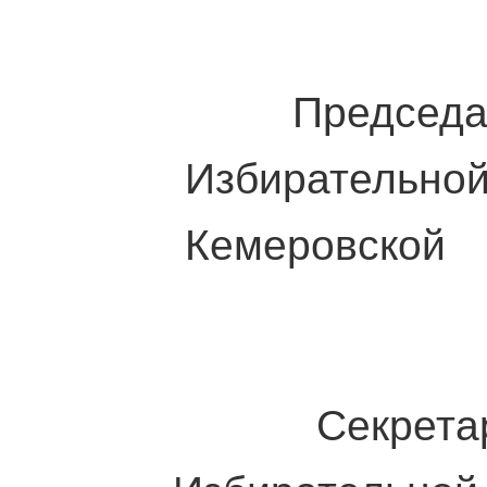
Председат
Избирательной 
Кемеровской 
С.А. 
Секретар