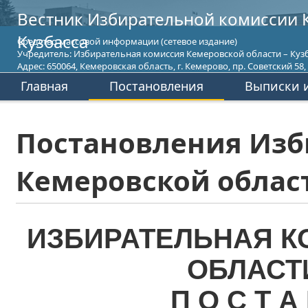
Вестник Избирательной комиссии 
Кузбасса
Средство массовой информации (сетевое издание)
Учредитель: Избирательная комиссия Кемеровской области – Кузб
Адрес: 650064, Кемеровская область, г. Кемерово, пр. Советский 58, т
Главная
Постановления
Выписки и
Постановления Изб
Кемеровской област
ИЗБИРАТЕЛЬНАЯ К
ОБЛАСТ
П О С Т А