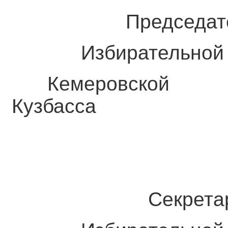
Председате
Избирательной 
Кемеровс
Кузбасса С
Секретар