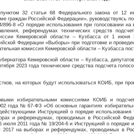
, пунктом 32 статьи 68 Федерального закона от 12
уме граждан Российской Федерации», руководствуясь 
/896-8 «О порядке использования при голосовании на 
авления, референдумах технических средств подсчет
миссии Кемеровской области – Кузбасса от 1 июня 
ийской Федерации «Выборы» при подготовке и проведен
ательная комиссия Кемеровской области – Кузбасса пос
убернатора Кемеровской области – Кузбасса, депутато
ентября 2023 года технические средства подсчета голо
стков, на которых будут использоваться КОИБ, при про
тковыми избирательными комиссиями КОИБ и подсчет
002 года № 67-ФЗ «Об основных гарантиях избирательн
 действующими Инструкцией о порядке использования т
орах и референдумах, проводимых в Российской Фед
 июля 2011 года № 19/204-6 и Инструкцией о порядке и
й 2017 на выборах и референдумах, проводимых в Ро