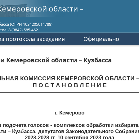
Кемеровской области –
асса (ОГРН 1034205014788)
ел. 8 (3842) 585-462
з протокола заседания
Официально
 Кемеровской области – Кузбасса
ЛЬНАЯ КОМИССИЯ КЕМЕРОВСКОЙ ОБЛАСТИ –
П О С Т А Н О В Л Е Н И Е
г. Кемерово
в подсчета голосов - комплексов обработки избират
и – Кузбасса, депутатов Законодательного Собрани
2023-2028 гг. 10 сентября 2023 года