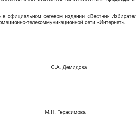
е в официальном сетевом издании «Вестник Избирате
рмационно-телекоммуникационной сети «Интернет».
збасса С.А. Демидова
басса М.Н. Герасимова