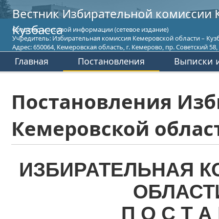
Вестник Избирательной комиссии 
Кузбасса
Средство массовой информации (сетевое издание)
Учредитель: Избирательная комиссия Кемеровской области – Кузб
Адрес: 650064, Кемеровская область, г. Кемерово, пр. Советский 58, т
Главная
Постановления
Выписки и
Постановления Изб
Кемеровской област
ИЗБИРАТЕЛЬНАЯ К
ОБЛАСТ
П О С Т А