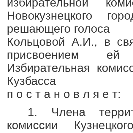
избирательной ком
Новокузнецкого гор
решающего голоса
Кольцовой А.И., в св
присвоением ей 
Избирательная комис
Кузбасса
п о с т а н о в л я е т:
1. Члена террит
комиссии Кузнецког