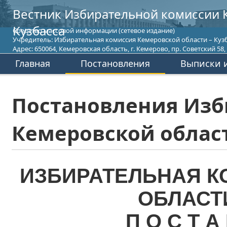
Вестник Избирательной комиссии 
Кузбасса
Средство массовой информации (сетевое издание)
Учредитель: Избирательная комиссия Кемеровской области – Кузб
Адрес: 650064, Кемеровская область, г. Кемерово, пр. Советский 58, т
Главная
Постановления
Выписки и
Постановления Изб
Кемеровской област
ИЗБИРАТЕЛЬНАЯ К
ОБЛАСТ
П О С Т А