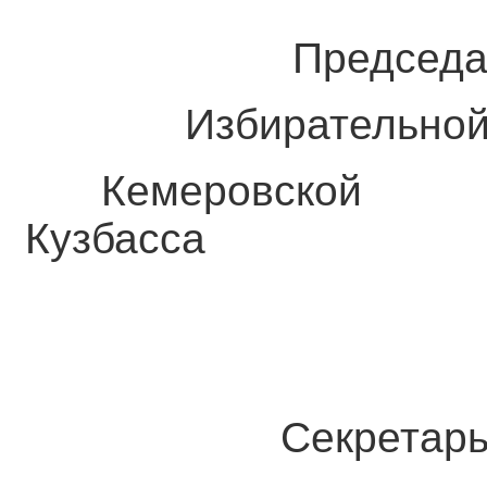
Председат
Избирательной 
Кемеровс
Кузбасса С
Секретар