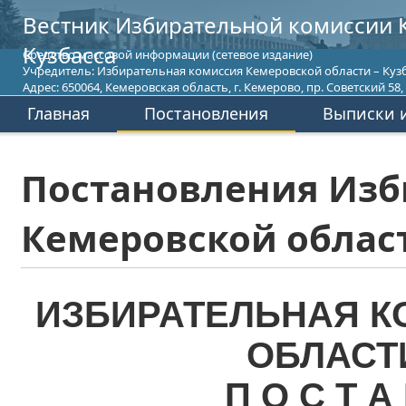
Вестник Избирательной комиссии 
Кузбасса
Средство массовой информации (сетевое издание)
Учредитель: Избирательная комиссия Кемеровской области – Кузб
Адрес: 650064, Кемеровская область, г. Кемерово, пр. Советский 58, т
Главная
Постановления
Выписки и
Постановления Изб
Кемеровской област
ИЗБИРАТЕЛЬНАЯ К
ОБЛАСТ
П О С Т А