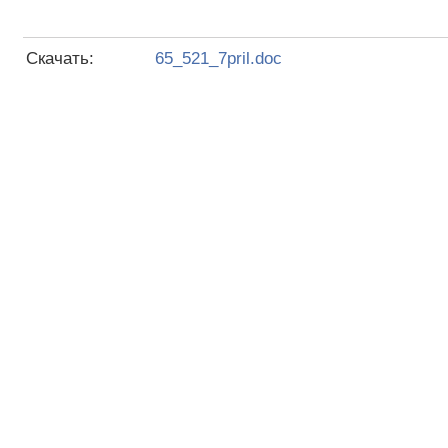
Скачать:
65_521_7pril.doc