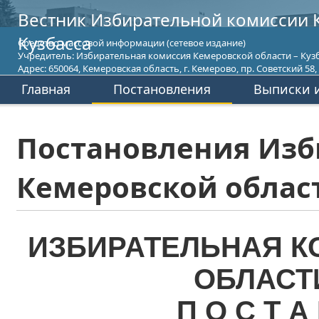
Вестник Избирательной комиссии 
Кузбасса
Средство массовой информации (сетевое издание)
Учредитель: Избирательная комиссия Кемеровской области – Кузб
Адрес: 650064, Кемеровская область, г. Кемерово, пр. Советский 58, т
Главная
Постановления
Выписки и
Постановления Изб
Кемеровской област
ИЗБИРАТЕЛЬНАЯ К
ОБЛАСТ
П О С Т А