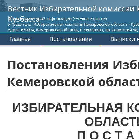
Вестник Избирательной комиссии 
Кузбасса
Средство массовой информации (сетевое издание)
Учредитель: Избирательная комиссия Кемеровской области – Кузб
Адрес: 650064, Кемеровская область, г. Кемерово, пр. Советский 58, т
Главная
Постановления
Выписки и
Постановления Изб
Кемеровской област
ИЗБИРАТЕЛЬНАЯ К
ОБЛАСТ
П О С Т А