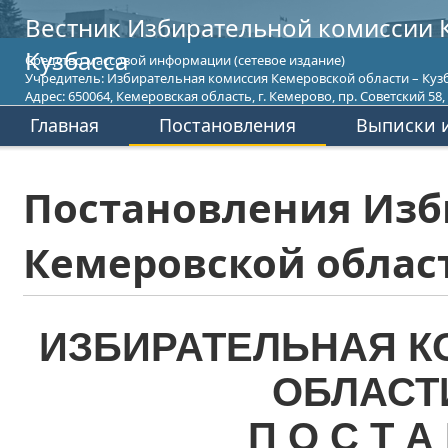
Вестник Избирательной комиссии 
Кузбасса
Средство массовой информации (сетевое издание)
Учредитель: Избирательная комиссия Кемеровской области – Кузб
Адрес: 650064, Кемеровская область, г. Кемерово, пр. Советский 58, т
Главная
Постановления
Выписки и
Постановления Изб
Кемеровской област
ИЗБИРАТЕЛЬНАЯ К
ОБЛАСТ
П О С Т А