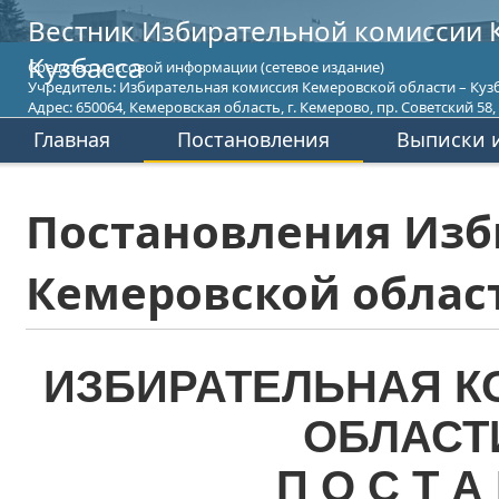
Вестник Избирательной комиссии 
Кузбасса
Средство массовой информации (сетевое издание)
Учредитель: Избирательная комиссия Кемеровской области – Кузб
Адрес: 650064, Кемеровская область, г. Кемерово, пр. Советский 58, т
Главная
Постановления
Выписки и
Постановления Изб
Кемеровской област
ИЗБИРАТЕЛЬНАЯ К
ОБЛАСТ
П О С Т А