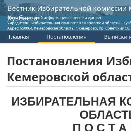
Вестник Избирательной комиссии 
Кузбасса
Средство массовой информации (сетевое издание)
Учредитель: Избирательная комиссия Кемеровской области – Кузб
Адрес: 650064, Кемеровская область, г. Кемерово, пр. Советский 58, т
Главная
Постановления
Выписки и
Постановления Изб
Кемеровской област
ИЗБИРАТЕЛЬНАЯ К
ОБЛАСТ
П О С Т А