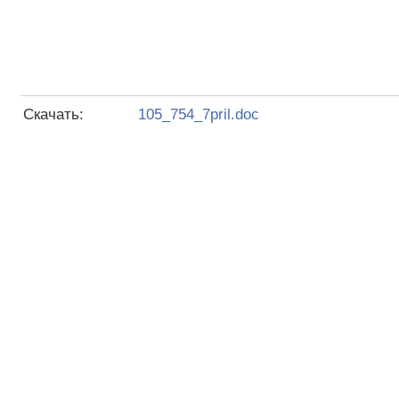
Скачать:
105_754_7pril.doc