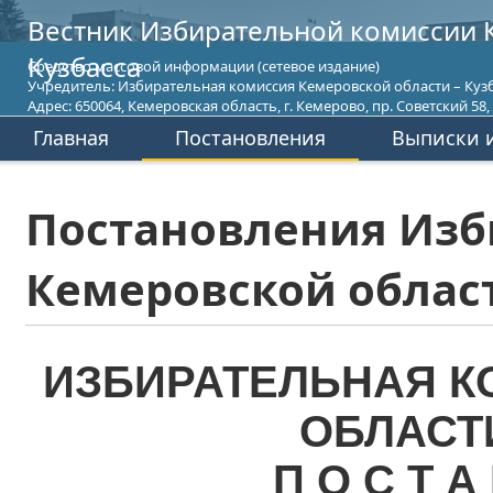
Вестник Избирательной комиссии 
Кузбасса
Средство массовой информации (сетевое издание)
Учредитель: Избирательная комиссия Кемеровской области – Кузб
Адрес: 650064, Кемеровская область, г. Кемерово, пр. Советский 58, т
Главная
Постановления
Выписки и
Постановления Изб
Кемеровской област
ИЗБИРАТЕЛЬНАЯ К
ОБЛАСТ
П О С Т А