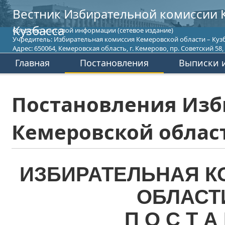
Вестник Избирательной комиссии 
Кузбасса
Средство массовой информации (сетевое издание)
Учредитель: Избирательная комиссия Кемеровской области – Кузб
Адрес: 650064, Кемеровская область, г. Кемерово, пр. Советский 58, т
Главная
Постановления
Выписки и
Постановления Изб
Кемеровской област
ИЗБИРАТЕЛЬНАЯ К
ОБЛАСТ
П О С Т А