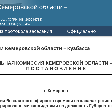
Кемеровской области –
асса (ОГРН 1034205014788)
ел. 8 (3842) 585-462
з протокола заседания
Официально
 Кемеровской области – Кузбасса
ЛЬНАЯ КОМИССИЯ КЕМЕРОВСКОЙ ОБЛАСТИ –
П О С Т А Н О В Л Е Н И Е
г. Кемерово
ия бесплатного эфирного времени на каналах регио
рированными кандидатами на должность Губернатор