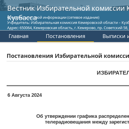
Вестник Избирательной комиссии 
Кузбасса
Средство массовой информации (сетевое издание)
Учредитель: Избирательная комиссия Кемеровской области – Кузб
Адрес: 650064, Кемеровская область, г. Кемерово, пр. Советский 58, т
Главная
Постановления
Выписки и
Постановления Избирательной комиссии
ИЗБИРАТЕ
6 Августа 2024
Об утверждении графика распределен
телерадиовещания между зарегист