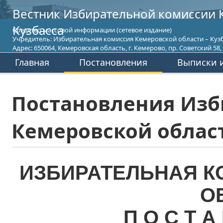
Вестник Избирательной комиссии 
Кузбасса
Средство массовой информации (сетевое издание)
Учредитель: Избирательная комиссия Кемеровской области – Кузб
Адрес: 650064, Кемеровская область, г. Кемерово, пр. Советский 58, т
Главная
Постановления
Выписки и
Постановления Изб
Кемеровской област
ИЗБИРАТЕЛЬНАЯ К
О
П О С Т А