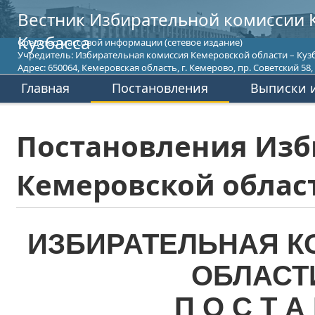
Вестник Избирательной комиссии 
Кузбасса
Средство массовой информации (сетевое издание)
Учредитель: Избирательная комиссия Кемеровской области – Кузб
Адрес: 650064, Кемеровская область, г. Кемерово, пр. Советский 58, т
Главная
Постановления
Выписки и
Постановления Изб
Кемеровской област
ИЗБИРАТЕЛЬНАЯ К
ОБЛАСТ
П О С Т А