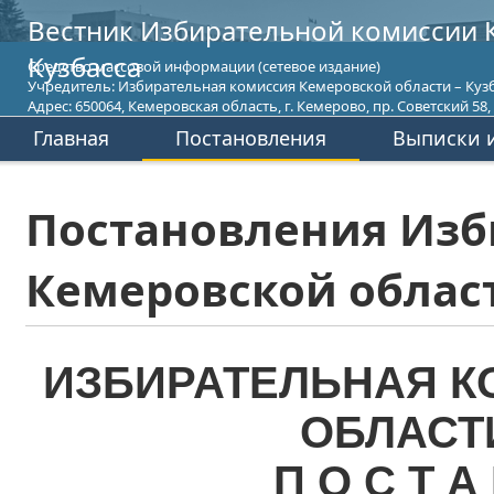
Вестник Избирательной комиссии 
Кузбасса
Средство массовой информации (сетевое издание)
Учредитель: Избирательная комиссия Кемеровской области – Кузб
Адрес: 650064, Кемеровская область, г. Кемерово, пр. Советский 58, т
Главная
Постановления
Выписки и
Постановления Изб
Кемеровской област
ИЗБИРАТЕЛЬНАЯ К
ОБЛАСТ
П О С Т А