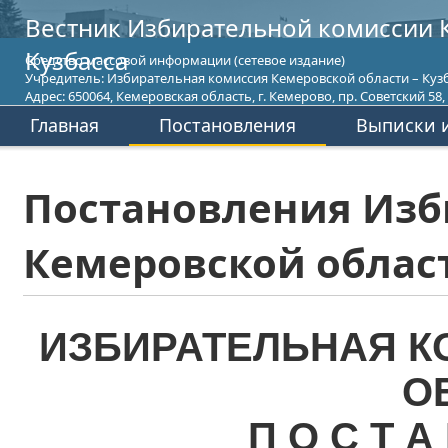
Вестник Избирательной комиссии 
Кузбасса
Средство массовой информации (сетевое издание)
Учредитель: Избирательная комиссия Кемеровской области – Кузб
Адрес: 650064, Кемеровская область, г. Кемерово, пр. Советский 58, т
Главная
Постановления
Выписки и
Постановления Изб
Кемеровской област
ИЗБИРАТЕЛЬНАЯ К
О
П О С Т А