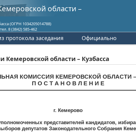
Кемеровской области –
асса (ОГРН 1034205014788)
ел. 8 (3842) 585-462
з протокола заседания
Официально
 Кемеровской области – Кузбасса
ЛЬНАЯ КОМИССИЯ КЕМЕРОВСКОЙ ОБЛАСТИ –
П О С Т А Н О В Л Е Н И Е
г. Кемерово
 уполномоченных представителей кандидатов, изби
ыборов депутатов Законодательного Собрания Кеме