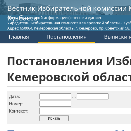
Вестник Избирательной комиссии 
Кузбасса
Средство массовой информации (сетевое издание)
Учредитель: Избирательная комиссия Кемеровской области – Кузб
Адрес: 650064, Кемеровская область, г. Кемерово, пр. Советский 58, т
Главная
Постановления
Выписки и
Постановления Изб
Кемеровской област
...
Дата:
Номер:
Контекст: