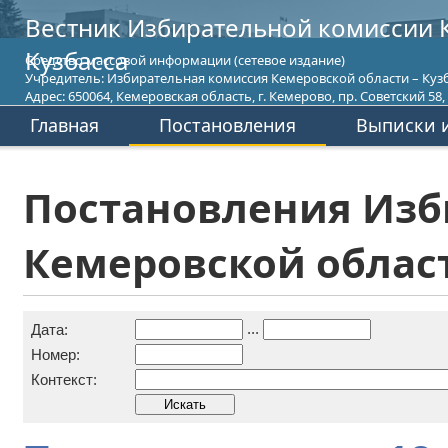
Вестник Избирательной комиссии 
Кузбасса
Средство массовой информации (сетевое издание)
Учредитель: Избирательная комиссия Кемеровской области – Кузб
Адрес: 650064, Кемеровская область, г. Кемерово, пр. Советский 58, т
Главная
Постановления
Выписки и
Постановления Изб
Кемеровской област
...
Дата:
Номер:
Контекст: