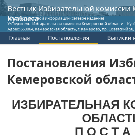
Вестник Избирательной комиссии 
Кузбасса
Средство массовой информации (сетевое издание)
Учредитель: Избирательная комиссия Кемеровской области – Кузб
Адрес: 650064, Кемеровская область, г. Кемерово, пр. Советский 58, т
Главная
Постановления
Выписки и
Постановления Изб
Кемеровской област
ИЗБИРАТЕЛЬНАЯ К
ОБЛАСТ
П О С Т А