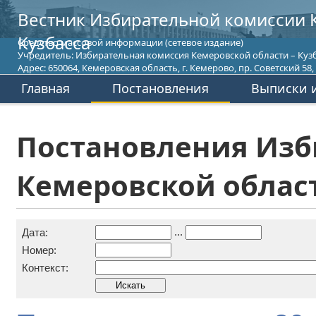
Вестник Избирательной комиссии 
Кузбасса
Средство массовой информации (сетевое издание)
Учредитель: Избирательная комиссия Кемеровской области – Кузб
Адрес: 650064, Кемеровская область, г. Кемерово, пр. Советский 58, т
Главная
Постановления
Выписки и
Постановления Изб
Кемеровской област
...
Дата:
Номер:
Контекст: