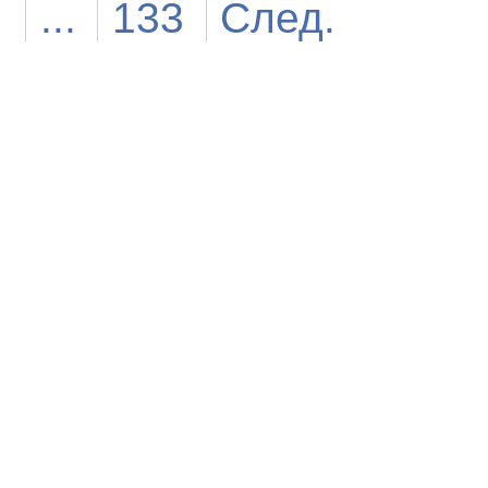
...
133
След.