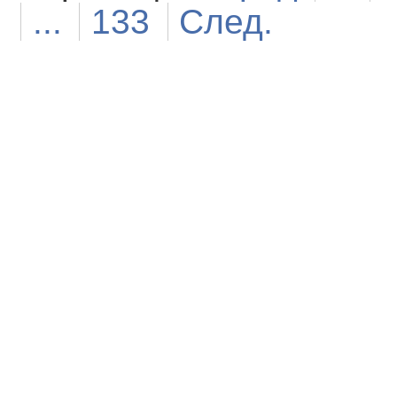
...
133
След.