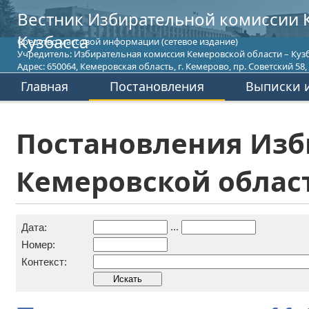
Вестник Избирательной комиссии 
Кузбасса
Средство массовой информации (сетевое издание)
Учредитель: Избирательная комиссия Кемеровской области – Кузб
Адрес: 650064, Кемеровская область, г. Кемерово, пр. Советский 58, т
Главная
Постановления
Выписки и
Постановления Изб
Кемеровской област
...
Дата:
Номер:
Контекст: