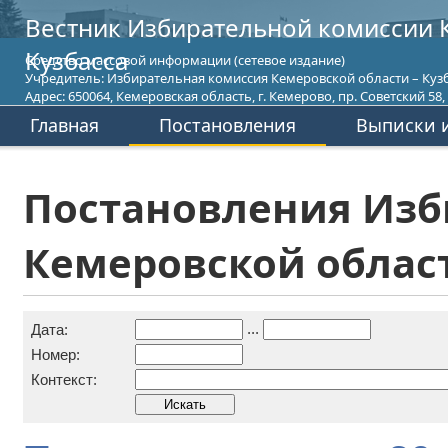
Вестник Избирательной комиссии 
Кузбасса
Средство массовой информации (сетевое издание)
Учредитель: Избирательная комиссия Кемеровской области – Кузб
Адрес: 650064, Кемеровская область, г. Кемерово, пр. Советский 58, т
Главная
Постановления
Выписки и
Постановления Изб
Кемеровской област
...
Дата:
Номер:
Контекст: