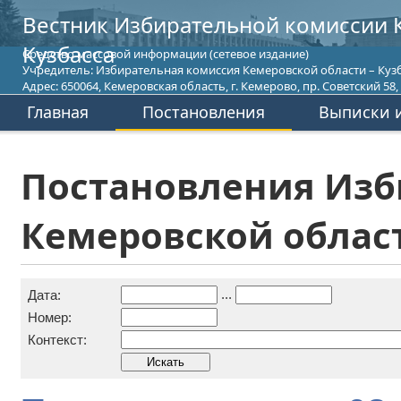
Вестник Избирательной комиссии 
Кузбасса
Средство массовой информации (сетевое издание)
Учредитель: Избирательная комиссия Кемеровской области – Кузб
Адрес: 650064, Кемеровская область, г. Кемерово, пр. Советский 58, т
Главная
Постановления
Выписки и
Постановления Изб
Кемеровской област
...
Дата:
Номер:
Контекст: